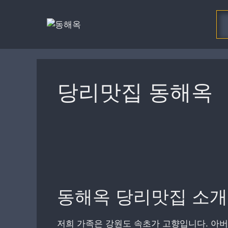
Skip
to
content
당리맛집 동해옥
동해옥 당리맛집 소개
저희 가족은 강원도 속초가 고향입니다. 아