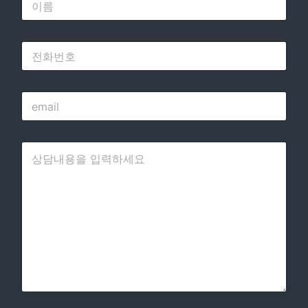
름
*
전
화
번
호
e
m
a
i
상
l
담
*
내
용
을
입
력
하
세
요